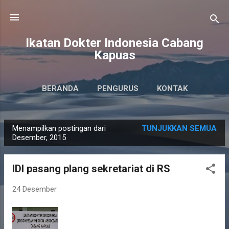
Langsung ke konten utama
Ikatan Dokter Indonesia Cabang
Kapuas
BERANDA
PENGURUS
KONTAK
Menampilkan postingan dari
TUNJUKKAN SEMUA
P
Desember, 2015
o
s
IDI pasang plang sekretariat di RS
t
i
24 Desember
n
g
a