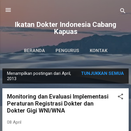
Langsung ke konten utama
Ikatan Dokter Indonesia Cabang
Kapuas
BERANDA
PENGURUS
KONTAK
Menampilkan postingan dari April,
TUNJUKKAN SEMUA
P
2013
o
s
Monitoring dan Evaluasi Implementasi
t
Peraturan Registrasi Dokter dan
i
Dokter Gigi WNI/WNA
n
g
08 April
a