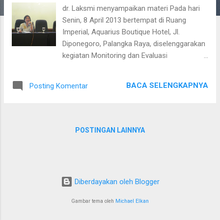
dr. Laksmi menyampaikan materi Pada hari
n
Senin, 8 April 2013 bertempat di Ruang
Imperial, Aquarius Boutique Hotel, Jl.
Diponegoro, Palangka Raya, diselenggarakan
kegiatan Monitoring dan Evaluasi
Implementasi Peraturan Registrasi Dokter
dan Dokter Gigi WNI/WNA. Kegiatan ini diikuti
BACA SELENGKAPNYA
Posting Komentar
oleh Dinas Kesehatan, Rumah Sakit dan
Ikatan Dokter Indonesia serta Persatuan
Dokter Gigi Indonesia se-Kalimantan Tengah.
Dalam pertemuan ini disampaikan beberapa
POSTINGAN LAINNYA
materi diantaranya tentang tantangan dan
peluang dari pelaksanaan peraturan tingkat
ASEAN dimana kita akan mulai menerima
dokter asing. Selain itu juga disampaikan
Diberdayakan oleh Blogger
tatacara registrasi dokter oleh Konsil
Kedokteran Indonesia. Materi tentang upaya
Gambar tema oleh
Michael Elkan
pemerintah daerah dalam rangka pemenuhan