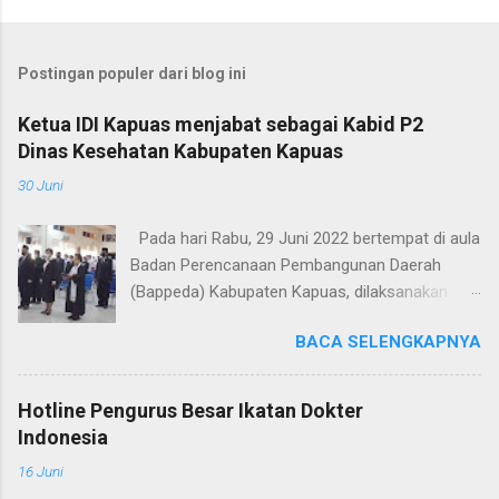
Postingan populer dari blog ini
Ketua IDI Kapuas menjabat sebagai Kabid P2
Dinas Kesehatan Kabupaten Kapuas
30 Juni
Pada hari Rabu, 29 Juni 2022 bertempat di aula
Badan Perencanaan Pembangunan Daerah
(Bappeda) Kabupaten Kapuas, dilaksanakan
pelantikan pejabat administrator di lingkungan
BACA SELENGKAPNYA
Pemerintah Kabupaten Kapuas. Para dokter
yang dilantik adalah: dr. H. Ahmad Haspiani, MM
sebagai Kepala Bidang P2 Dinas Kesehatan
Hotline Pengurus Besar Ikatan Dokter
Kabupaten Kapuas dr. Tonun Irawati sebagai
Indonesia
Sekretaris Dinas Kesehatan Kabupaten Kapuas
16 Juni
dr. Tri Setyautami, MPHM sebagai sekretaris