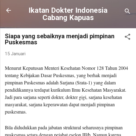
Langsung ke konten utama
Ikatan Dokter Indonesia
Cabang Kapuas
Siapa yang sebaiknya menjadi pimpinan
Puskesmas
15 Januari
Menurut Keputusan Menteri Kesehatan Nomor 128 Tahun 2004
tentang Kebijakan Dasar Puskesmas, yang berhak menjadi
pimpinan Puskesmas adalah Sarjana (Srata-1) yang dalam
pendidikannya terdapat kurikulum Ilmu Kesehatan Masyarakat.
Jadi para sarjana seperti dokter, dokter gigi, sarjana kesehatan
masyarakat, sarjana keperawatan dapat menjadi pimpinan
puskesmas.
Bila didudukkan pada jabatan struktural seharusnya pimpinan
puskesmas setara dengan pejabat eselon III/b. Namun karena